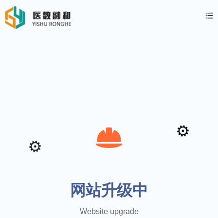
⚙️
⚙️
网站升级中
Website upgrade